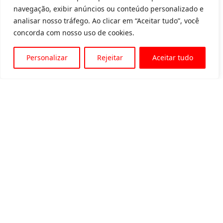
navegação, exibir anúncios ou conteúdo personalizado e
analisar nosso tráfego. Ao clicar em “Aceitar tudo”, você
concorda com nosso uso de cookies.
Personalizar
Rejeitar
Aceitar tudo
Av. Padre Tarcísio, 1715 - Sete Lagoas
31 3774-1818
31 98504-1818
MENU