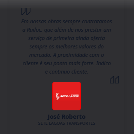
Em nossas obras sempre contratamos
a Railoc, que além de nos prestar um
serviço de primeira ainda oferta
sempre os melhores valores do
mercado. A proximidade com o
cliente é seu ponto mais forte. Indico
e continuo cliente.
José Roberto
SETE LAGOAS TRANSPORTES