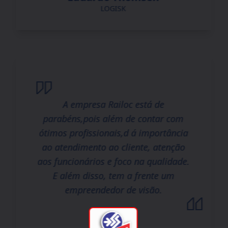
LOGISK
A empresa Railoc está de
parabéns,pois além de contar com
ótimos profissionais,d á importância
ao atendimento ao cliente, atenção
aos funcionários e foco na qualidade.
E além disso, tem a frente um
empreendedor de visão.