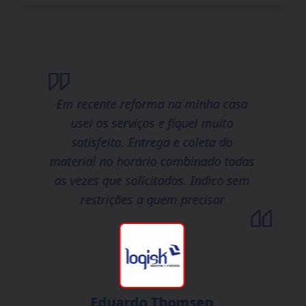
Em recente reforma na minha casa
usei os serviços e fiquei muito
satisfeito. Entrega e coleta do
material no horário combinado todas
as vezes que solicitadas. Indico sem
restrições a quem precisar
Eduardo Thomsen