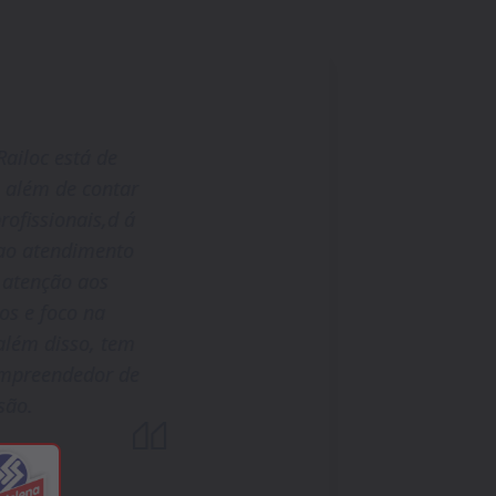
ailoc está de
 além de contar
ofissionais,d á
ao atendimento
, atenção aos
os e foco na
além disso, tem
empreendedor de
são.