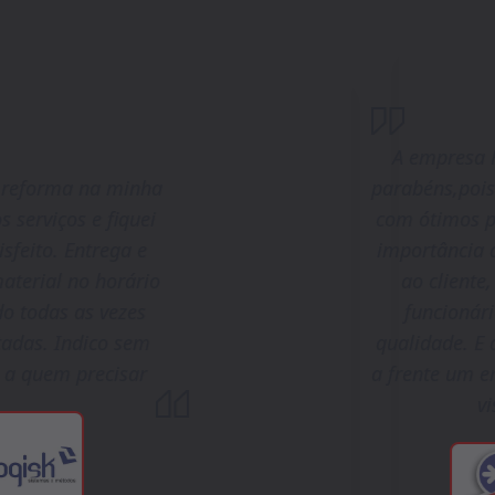
A empresa R
 reforma na minha
parabéns,pois
s serviços e fiquei
com ótimos pr
isfeito. Entrega e
importância 
aterial no horário
ao cliente
o todas as vezes
funcionári
itadas. Indico sem
qualidade. E 
s a quem precisar
a frente um 
vi