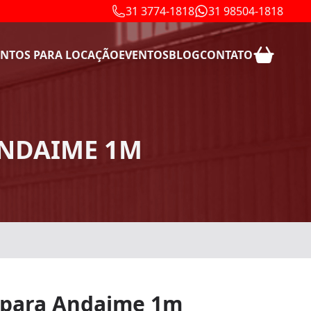
31 3774-1818
31 98504-1818
NTOS PARA LOCAÇÃO
EVENTOS
BLOG
CONTATO
ANDAIME 1M
o para Andaime 1m