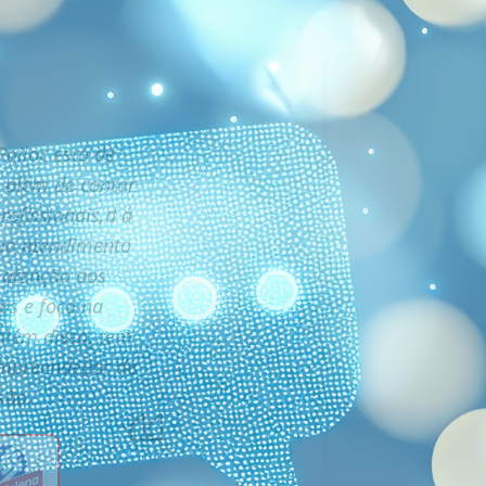
ailoc está de
 além de contar
ofissionais,d á
ao atendimento
, atenção aos
os e foco na
além disso, tem
empreendedor de
são.