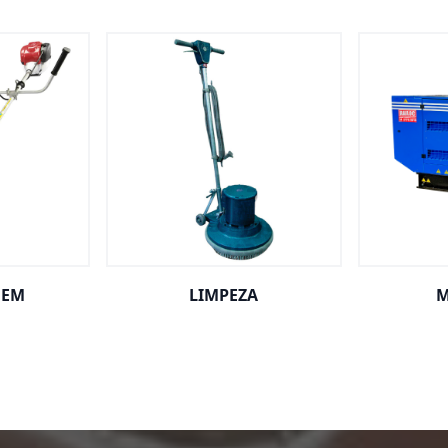
GEM
LIMPEZA
M