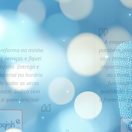
A empresa R
 reforma na minha
parabéns,pois
s serviços e fiquei
com ótimos pr
isfeito. Entrega e
importância 
aterial no horário
ao cliente
o todas as vezes
funcionári
itadas. Indico sem
qualidade. E 
s a quem precisar
a frente um 
vi