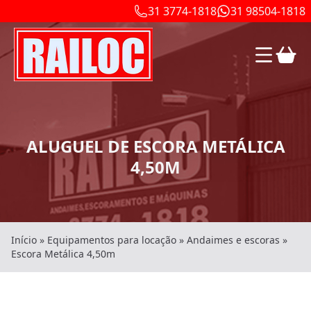
31 3774-1818
31 98504-1818
ALUGUEL DE ESCORA METÁLICA
4,50M
Início
»
Equipamentos para locação
»
Andaimes e escoras
»
Escora Metálica 4,50m