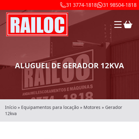
31 3774-1818
31 98504-1818
ALUGUEL DE GERADOR 12KVA
Início
»
Equipamentos para locação
»
Motores
»
Gerador
12kva