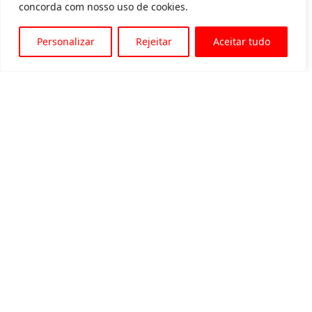
concorda com nosso uso de cookies.
Personalizar
Rejeitar
Aceitar tudo
Av. Padre Tarcísio, 1715 - Sete Lagoas
31 3774-1818
31 98504-1818
MENU
Quem somos
Equipamentos para locação
Eventos