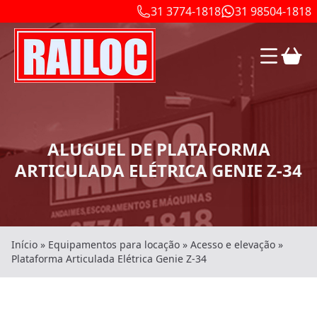
31 3774-1818
31 98504-1818
ALUGUEL DE PLATAFORMA
ARTICULADA ELÉTRICA GENIE Z-34
Início
»
Equipamentos para locação
»
Acesso e elevação
»
Plataforma Articulada Elétrica Genie Z-34