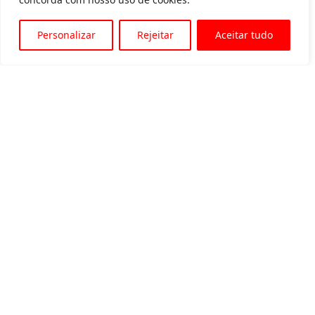
Personalizar
Rejeitar
Aceitar tudo
Av. Padre Tarcísio, 1715 - Sete Lagoas
31 3774-1818
31 98504-1818
MENU
Quem somos
Equipamentos para locação
Eventos